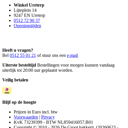
Winkel Ureterp
Lijteplein 14
9247 EN Ureterp
0512 72 90 37
Openingstijden
Heeft u vragen?
Bel
0512 55 01 21
of stuur ons een
e-mail
Uiterste besteltijd
Bestellingen voor morgen kunnen vandaag
uiterlijk tot 20:00 uur geplaatst worden.
Veilig betalen
Blijf op de hoogte
Prijzen in Euro incl. btw
Voorwaarden
|
Privacy
KvK 73239399 - BTW NL859416057.B01
Copyright © 2010 - 2026 De Groot bakkerij. (20260623 -